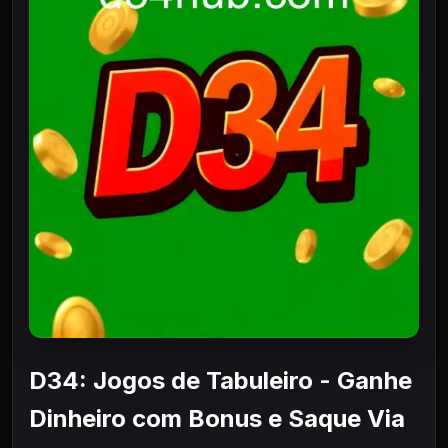
D34: Jogos de Tabuleiro - Ganhe
Dinheiro com Bonus e Saque Via