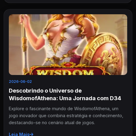
2026-06-02
Descobrindo o Universo de
WisdomofAthena: Uma Jornada com D34
Explore o fascinante mundo de WisdomofAthena, um
jogo inovador que combina estratégia e conhecimento,
destacando-se no cenário atual de jogos.
Leia Mais