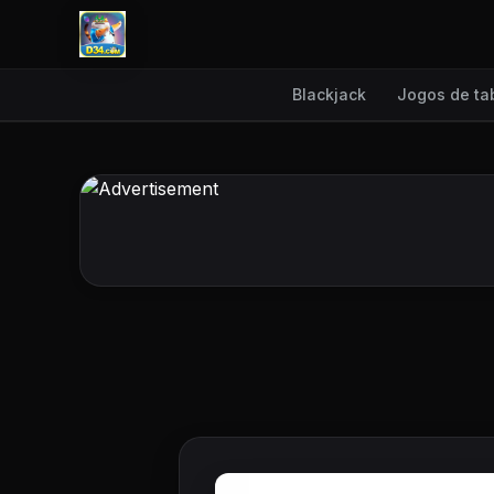
Blackjack
Jogos de ta