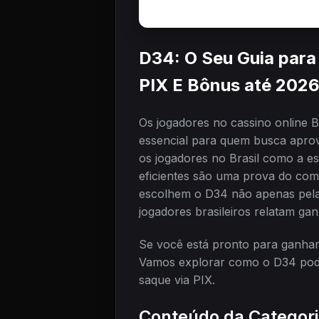
D34: O Seu Guia para
PIX E Bônus até 202
Os jogadores no cassino online B
essencial para quem busca aprov
os jogadores no Brasil como a esc
eficientes são uma prova do com
escolhem o D34 não apenas pela 
jogadores brasileiros relatam ga
Se você está pronto para ganhar
Vamos explorar como o D34 pode 
saque via PIX.
Conteúdo da Categor