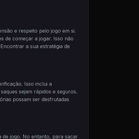
são e respeito pelo jogo em si.
es de começar a jogar. Isso não
Encontrar a sua estratégia de
ficação. Isso inclui a
 saques sejam rápidos e seguros.
órias possam ser desfrutadas
 de jogo. No entanto, para sacar