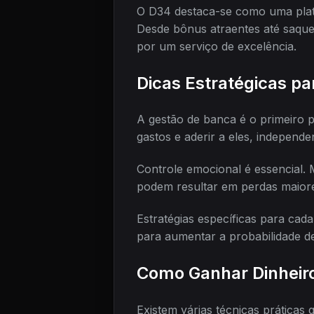
O D34 destaca-se como uma plataf
Desde bônus atraentes até saques
por um serviço de excelência.
Dicas Estratégicas p
A gestão de banca é o primeiro pa
gastos e aderir a eles, independ
Controle emocional é essencial. 
podem resultar em perdas maior
Estratégias específicas para cad
para aumentar a probabilidade d
Como Ganhar Dinheir
Existem várias técnicas prática