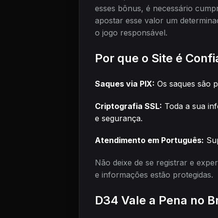
esses bônus, é necessário cumpr
apostar esse valor um determina
o jogo responsável.
Por que o Site é Confi
Saques via PIX:
Os saques são pr
Criptografia SSL:
Toda a sua inf
e segurança.
Atendimento em Português:
Sup
Não deixe de se registrar e exp
e informações estão protegidas.
D34 Vale a Pena no Br