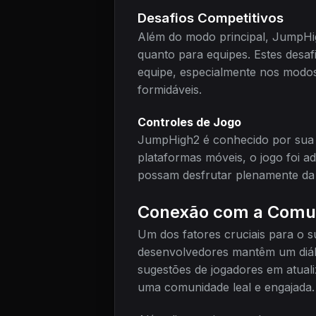
Desafios Competitivos
Além do modo principal, JumpHigh
quanto para equipes. Estes desaf
equipe, especialmente nos modos
formidáveis.
Controles de Jogo
JumpHigh2 é conhecido por sua in
plataformas móveis, o jogo foi a
possam desfrutar plenamente da e
Conexão com a Comu
Um dos fatores cruciais para o
desenvolvedores mantêm um diálo
sugestões de jogadores em atual
uma comunidade leal e engajada.