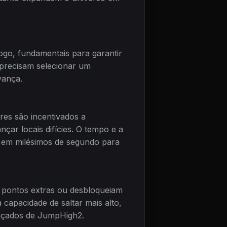
go, fundamentais para garantir
s precisam selecionar um
vança.
res são incentivados a
çar locais difícies. O tempo e a
s em milésimos de segundo para
m pontos extras ou desbloqueiam
capacidade de saltar mais alto,
ançados de JumpHigh2.