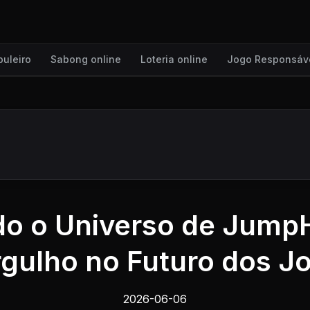
buleiro
Sabong online
Loteria online
Jogo Responsáv
do o Universo de Jump
gulho no Futuro dos J
2026-06-06