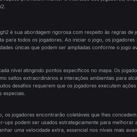
h2.
2 é sua abordagem rigorosa com respeito às regras de jo
sta para todos os jogadores. Ao iniciar o jogo, os jogadore
dades únicas que podem ser ampliadas conforme o jogo a
 cada nível atingindo pontos específicos no mapa. Os jogado
o saltos extraordinários e interações ambientais para alcan
 muitos desafios requerem que os jogadores executem açõe
s especiais.
o, os jogadores encontrarão coletáveis que lhes concede
er-ups podem ser usados estrategicamente para melhorar a 
ganhar uma velocidade extra, essencial nos níveis mais av