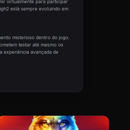
r virtualmente para participar
High2 está sempre evoluindo em
nto misterioso dentro do jogo.
prometem testar até mesmo os
da experiência avançada de