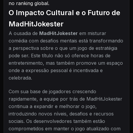
no ranking global.
O Impacto Cultural e o Futuro de
MadHitJokester
A ousadia de
MadHitJokester
em misturar
comédia com desafios mentais está transformando
a perspectiva sobre o que um jogo de estratégia
pode ser. Este título não só oferece horas de
entretenimento, mas também promove um espaço
onde a expressão pessoal é incentivada e
celebrada.
Com sua base de jogadores crescendo
rapidamente, a equipe por trás de MadHitJokester
continua a expandir e melhorar o jogo,
introduzindo novos níveis, desafios e recursos
sociais. Os desenvolvedores também estão
comprometidos em manter o jogo atualizado com