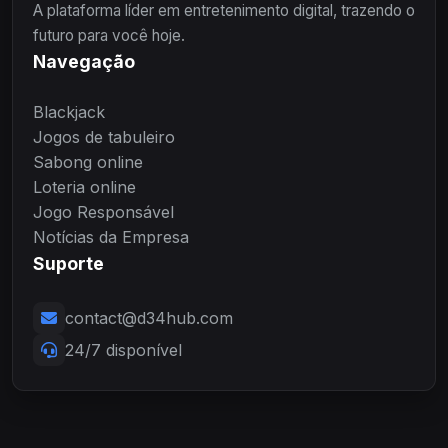
A plataforma líder em entretenimento digital, trazendo o
futuro para você hoje.
Navegação
Blackjack
Jogos de tabuleiro
Sabong online
Loteria online
Jogo Responsável
Notícias da Empresa
Suporte
contact@d34hub.com
24/7 disponível