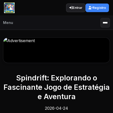
Entrar
Registro
Menu
Spindrift: Explorando o
Fascinante Jogo de Estratégia
e Aventura
2026-04-24