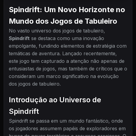
Spindrift: Um Novo Horizonte no
Mundo dos Jogos de Tabuleiro
No vasto universo dos jogos de tabuleiro,
Spindrift
se destaca como uma inovação
empolgante, fundindo elementos de estratégia com
temáticas de aventura. Lançado recentemente,
este jogo tem capturado a atenção não apenas de
entusiastas de jogos, mas também de críticos que o
consideram um marco significativo na evolução
dos jogos de tabuleiro.
Introdução ao Universo de
Spindrift
Spindrift se passa em um mundo fantástico, onde
os jogadores assumem papéis de exploradores em
busca de novos territórios e recursos preciosos. O