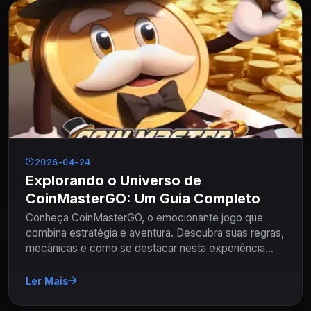
2026-04-24
Explorando o Universo de
CoinMasterGO: Um Guia Completo
Conheça CoinMasterGO, o emocionante jogo que
combina estratégia e aventura. Descubra suas regras,
mecânicas e como se destacar nesta experiência
única.
Ler Mais