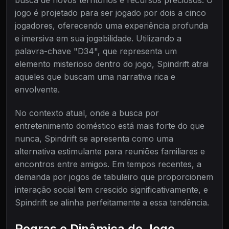
jogo é projetado para ser jogado por dois a cinco
jogadores, oferecendo uma experiência profunda
e imersiva em sua jogabilidade. Utilizando a
palavra-chave "D34", que representa um
elemento misterioso dentro do jogo, Spindrift atrai
aqueles que buscam uma narrativa rica e
envolvente.
No contexto atual, onde a busca por
entretenimento doméstico está mais forte do que
nunca, Spindrift se apresenta como uma
alternativa estimulante para reuniões familiares e
encontros entre amigos. Em tempos recentes, a
demanda por jogos de tabuleiro que proporcionem
interação social tem crescido significativamente, e
Spindrift se alinha perfeitamente a essa tendência.
Regras e Dinâmica do Jogo