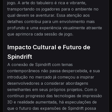
jogo. A arte do tabuleiro é rica e vibrante,
transportando os jogadores para o ambiente no
qual devem se aventurar. Essa atenção aos
detalhes contribui para um envolvimento mais
profundo e uma experiência visualmente atraente
que aprimora cada sessão de jogo.
Impacto Cultural e Futuro de
Spindrift
A conexão de Spindrift com temas
contemporâneos não passa despercebida, e sua
introdução no mercado já começou a inspirar
desenvolvedores a considerar abordagens
semelhantes em seus próprios projetos. Com o
contínuo progresso das tecnologias de impressão
3D e realidade aumentada, há especulações de
que o futuro das expansões de Spindrift possa