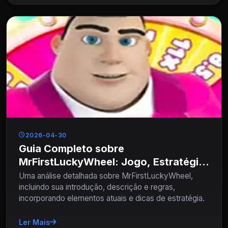
2026-04-30
Guia Completo sobre
MrFirstLuckyWheel: Jogo, Estratégia
e Muito Mais
Uma análise detalhada sobre MrFirstLuckyWheel,
incluindo sua introdução, descrição e regras,
incorporando elementos atuais e dicas de estratégia.
Ler Mais