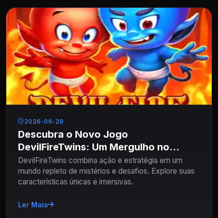
2026-06-28
Descubra o Novo Jogo
DevilFireTwins: Um Mergulho no
Mundo da Aventura
DevilFireTwins combina ação e estratégia em um
mundo repleto de mistérios e desafios. Explore suas
características únicas e imersivas.
Ler Mais