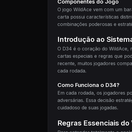
Componentes do Jogo
O jogo WildAce vem com um baral
carta possui características dist
combinações poderosas e estrat
Introdução ao Sistem
O D34 é o coração do WildAce, re
cartas especiais e regras que po
recente, muitos jogadores compa
cada rodada.
Como Funciona o D34?
Em cada rodada, os jogadores pod
adversárias. Essa decisão estra
cuidadoso de suas jogadas.
Regras Essenciais do