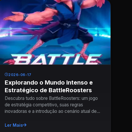
2026-06-17
Explorando o Mundo Intenso e
Estratégico de BattleRoosters
Descubra tudo sobre BattleRoosters: um jogo
de estratégia competitivo, suas regras
inovadoras e a introdução ao cenário atual de
eSports.
Ler Mais