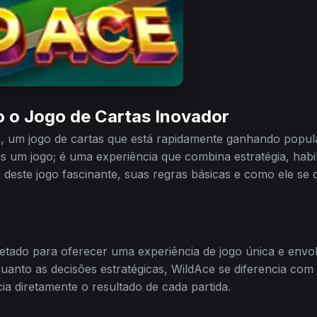
o o Jogo de Cartas Inovador
 um jogo de cartas que está rapidamente ganhando popula
 um jogo; é uma experiência que combina estratégia, habil
 deste jogo fascinante, suas regras básicas e como ele se 
jetado para oferecer uma experiência de jogo única e envo
l quanto as decisões estratégicas, WildAce se diferencia co
a diretamente o resultado de cada partida.