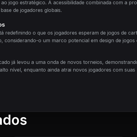
 ao jogo estratégico. A acessibilidade combinada com a pr
base de jogadores globais.
os
á redefinindo o que os jogadores esperam de jogos de cart
o, considerando-o um marco potencial em design de jogos q
ado já levou a uma onda de novos torneios, demonstrando
alto nível, enquanto ainda atrai novos jogadores com suas
ados