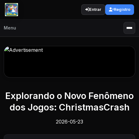
Entrar
Registro
Menu
Explorando o Novo Fenômeno
dos Jogos: ChristmasCrash
2026-05-23