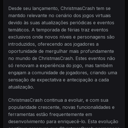
Desde seu lançamento, ChristmasCrash tem se
mantido relevante no cenário dos jogos virtuais
devido às suas atualizações periódicas e eventos
temáticos. A temporada de férias traz eventos
exclusivos onde novos níveis e personagens são
introduzidos, oferecendo aos jogadores a
oportunidade de mergulhar mais profundamente
no mundo de ChristmasCrash. Estes eventos não
só renovam a experiência do jogo, mas também
engajam a comunidade de jogadores, criando uma
sensação de expectativa e antecipação a cada
atualização.
ChristmasCrash continua a evoluir, e com sua
popularidade crescente, novas funcionalidades e
ferramentas estão frequentemente em
desenvolvimento para enriquecê-lo. Esta evolução