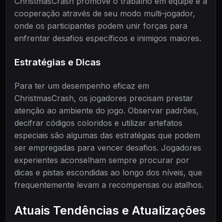
ChristmasCrash promove o trabalho em equipe e a
cooperação através de seu modo multi-jogador,
onde os participantes podem unir forças para
enfrentar desafios específicos e inimigos maiores.
Estratégias e Dicas
Para ter um desempenho eficaz em
ChristmasCrash, os jogadores precisam prestar
atenção ao ambiente do jogo. Observar padrões,
decifrar códigos coloridos e utilizar artefatos
especiais são algumas das estratégias que podem
ser empregadas para vencer desafios. Jogadores
experientes aconselham sempre procurar por
dicas e pistas escondidas ao longo dos níveis, que
frequentemente levam a recompensas ou atalhos.
Atuais Tendências e Atualizações