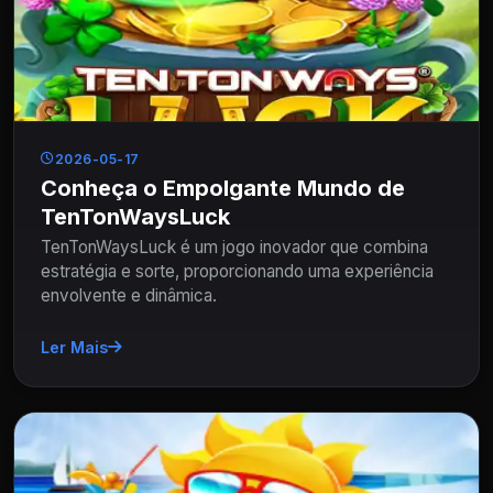
2026-05-17
Conheça o Empolgante Mundo de
TenTonWaysLuck
TenTonWaysLuck é um jogo inovador que combina
estratégia e sorte, proporcionando uma experiência
envolvente e dinâmica.
Ler Mais