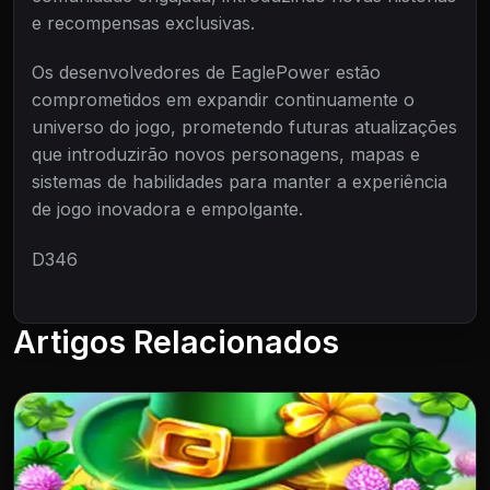
e recompensas exclusivas.
Os desenvolvedores de EaglePower estão
comprometidos em expandir continuamente o
universo do jogo, prometendo futuras atualizações
que introduzirão novos personagens, mapas e
sistemas de habilidades para manter a experiência
de jogo inovadora e empolgante.
D346
Artigos Relacionados