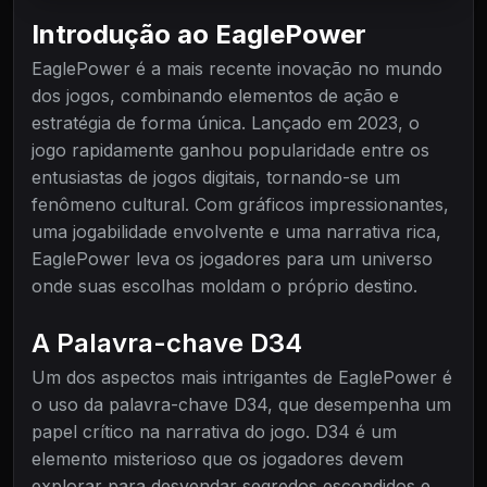
Introdução ao EaglePower
EaglePower é a mais recente inovação no mundo
dos jogos, combinando elementos de ação e
estratégia de forma única. Lançado em 2023, o
jogo rapidamente ganhou popularidade entre os
entusiastas de jogos digitais, tornando-se um
fenômeno cultural. Com gráficos impressionantes,
uma jogabilidade envolvente e uma narrativa rica,
EaglePower leva os jogadores para um universo
onde suas escolhas moldam o próprio destino.
A Palavra-chave D34
Um dos aspectos mais intrigantes de EaglePower é
o uso da palavra-chave D34, que desempenha um
papel crítico na narrativa do jogo. D34 é um
elemento misterioso que os jogadores devem
explorar para desvendar segredos escondidos e