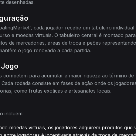
te desenhadas.
guração
atingMarket', cada jogador recebe um tabuleiro individual
rso e moedas virtuais. O tabuleiro central é montado para 
tos de mercadorias, áreas de troca e peões representand
 mantêm o jogo renovado a cada partida.
 Jogo
es competem para acumular a maior riqueza ao término de
s. Cada rodada consiste em fases de ação onde os jogador
orias, como frutas exóticas e artesanatos locais.
o incluem:
ndo moedas virtuais, os jogadores adquirem produtos que v
o entre jogadores é incentivada através da troca de merca