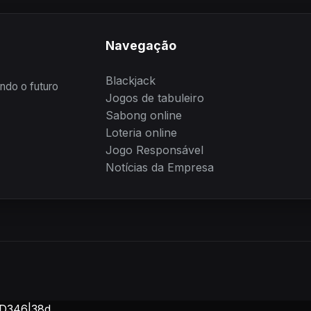
Navegação
Blackjack
endo o futuro
Jogos de tabuleiro
Sabong online
Loteria online
Jogo Responsável
Notícias da Empresa
8d