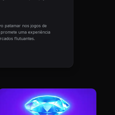
vo patamar nos jogos de
o promete uma experiência
cados flutuantes.