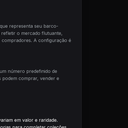
 que representa seu barco-
refletir o mercado flutuante,
o compradores. A configuração é
 um número predefinido de
es podem comprar, vender e
ariam em valor e raridade.
dorias para completar coleções