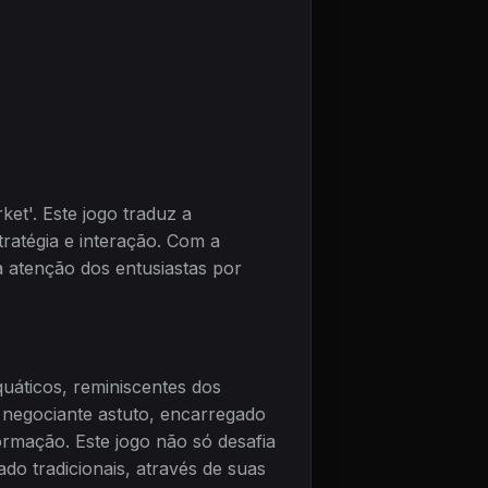
et'. Este jogo traduz a
ratégia e interação. Com a
 atenção dos entusiastas por
uáticos, reminiscentes dos
 negociante astuto, encarregado
rmação. Este jogo não só desafia
o tradicionais, através de suas