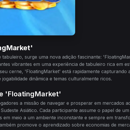
ingMarket'
 tabuleiro, surge uma nova adição fascinante: 'FloatingMark
tes vibrantes em uma experiência de tabuleiro rica em est
eu cerne, 'FloatingMarket' está rapidamente capturando a
jogabilidade dinâmica e temas culturalmente ricos.
e 'FloatingMarket'
jogadores a missão de navegar e prosperar em mercados aq
Sudeste Asiático. Cada participante assume o papel de um
os em meio a um ambiente inconstante e sempre em transfo
s também promove o aprendizado sobre economias de mercad