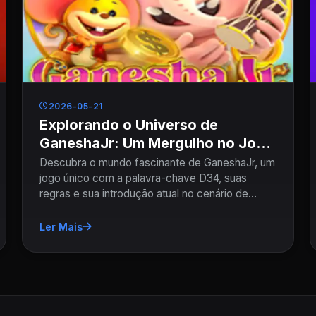
2026-05-21
Explorando o Universo de
GaneshaJr: Um Mergulho no Jogo
e suas Regras
Descubra o mundo fascinante de GaneshaJr, um
jogo único com a palavra-chave D34, suas
regras e sua introdução atual no cenário de
jogos.
Ler Mais