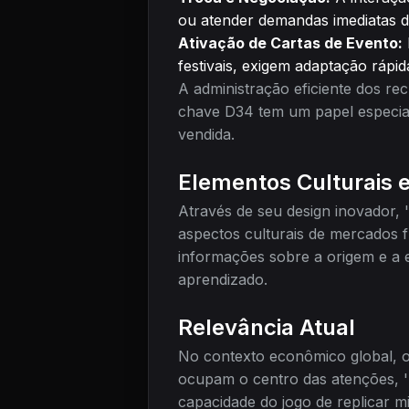
ou atender demandas imediatas 
Ativação de Cartas de Evento:
festivais, exigem adaptação rápid
A administração eficiente dos re
chave D34 tem um papel especial
vendida.
Elementos Culturais 
Através de seu design inovador,
aspectos culturais de mercados f
informações sobre a origem e a e
aprendizado.
Relevância Atual
No contexto econômico global, 
ocupam o centro das atenções, 'F
capacidade do jogo de replicar 