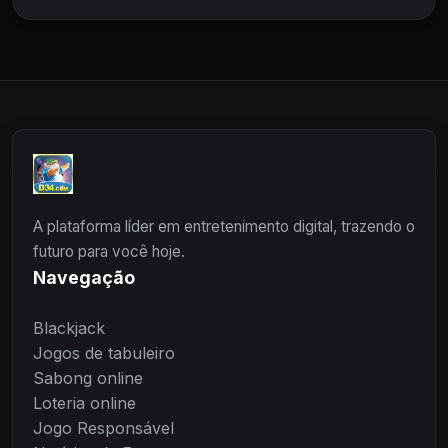
A plataforma líder em entretenimento digital, trazendo o
futuro para você hoje.
Navegação
Blackjack
Jogos de tabuleiro
Sabong online
Loteria online
Jogo Responsável