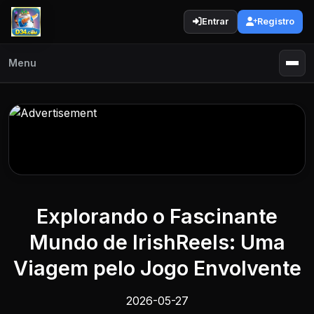
Entrar
Registro
Menu
Explorando o Fascinante
Mundo de IrishReels: Uma
Viagem pelo Jogo Envolvente
2026-05-27