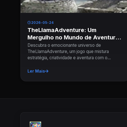
2026-05-24
TheLlamaAdventure: Um
Mergulho no Mundo de Aventuras
e Descobertas com o Código D34
Descubra o emocionante universo de
TheLlamaAdventure, um jogo que mistura
estratégia, criatividade e aventura com o
exclusivo código D34.
Ler Mais