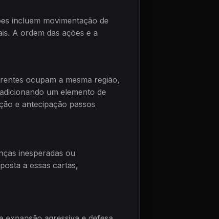
ções incluem movimentação de
ais. A ordem das ações e a
ferentes ocupam a mesma região,
, adicionando um elemento de
ração e antecipação passos
anças inesperadas ou
posta a essas cartas,
e expansão agressiva e defesa