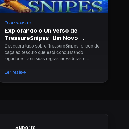
2026-06-19
Explorando o Universo de
TreasureSnipes: Um Novo
Desafio no Mundo dos Jogos
Descubra tudo sobre TreasureSnipes, o jogo de
caça ao tesouro que está conquistando
jogadores com suas regras inovadoras e
ambientação desafiadora.
Ler Mais
Suporte