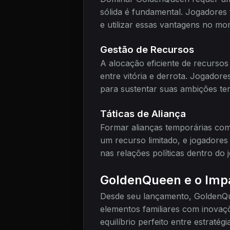
sólida é fundamental. Jogadores
e utilizar essas vantagens no mo
Gestão de Recursos
A alocação eficiente de recursos
entre vitória e derrota. Jogador
para sustentar suas ambições terr
Táticas de Aliança
Formar alianças temporárias com 
um recurso limitado, e jogadore
nas relações políticas dentro do 
GoldenQueen e o Impa
Desde seu lançamento, GoldenQu
elementos familiares com inovaçõ
equilíbrio perfeito entre estratég