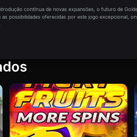
introdução contínua de novas expansões, o futuro de Gol
as possibilidades oferecidas por este jogo excepcional, o
.
ados